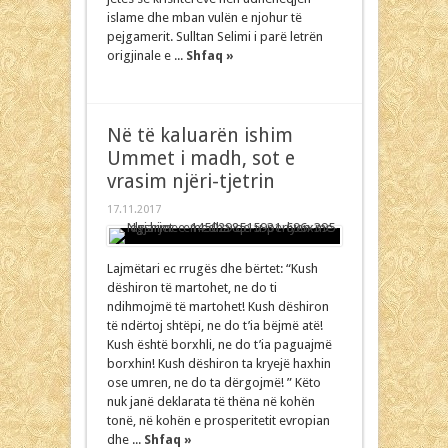
islame dhe mban vulën e njohur të
pejgamerit. Sulltan Selimi i parë letrën
origjinale e ...
Shfaq »
Në të kaluarën ishim
Ummet i madh, sot e
vrasim njëri-tjetrin
17.11.2017
Lajmëtari ec rrugës dhe bërtet: “Kush
dëshiron të martohet, ne do ti
ndihmojmë të martohet! Kush dëshiron
të ndërtoj shtëpi, ne do t’ia bëjmë atë!
Kush është borxhli, ne do t’ia paguajmë
borxhin! Kush dëshiron ta kryejë haxhin
ose umren, ne do ta dërgojmë! ” Këto
nuk janë deklarata të thëna në kohën
tonë, në kohën e prosperitetit evropian
dhe ...
Shfaq »