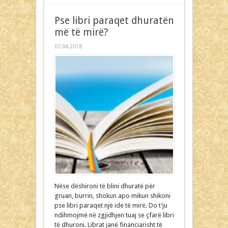
Pse libri paraqet dhuratën
më të mirë?
07.04.2018
Nëse dëshironi të blini dhuratë për
gruan, burrin, shokun apo mikun shikoni
pse libri paraqet një ide të mirë. Do t’ju
ndihmojmë në zgjidhjen tuaj se çfarë libri
të dhuroni. Librat janë financiarisht të