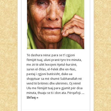
Të dashura nëna: para se t’i zgjoni
fëmijët tuaj, uluni pranë tyre tre minuta,
me zë të ulët lexojeni Ajetul-kursinë,
suren el-Ihlas, el-Felek dhe en-Nas,
pastaj i zgjoni butësisht, duke ua
shqiptuar sa më shumë Subhanallah në
vend të britmës dhe ulërimës. Oj nënë!
Ulu me fëmijët tuaj para gjumit për disa
minuta, thuaju se ti i don ata. Përqafoji. ...
Shfaq »