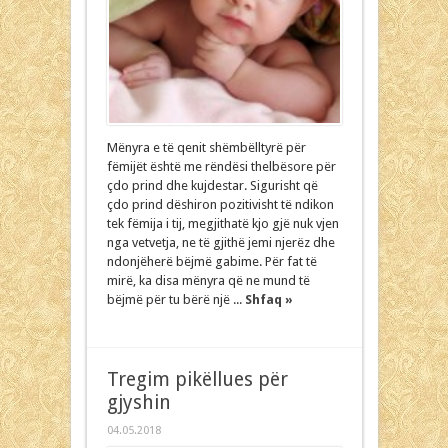
Mënyra e të qenit shëmbëlltyrë për
fëmijët është me rëndësi thelbësore për
çdo prind dhe kujdestar. Sigurisht që
çdo prind dëshiron pozitivisht të ndikon
tek fëmija i tij, megjithatë kjo gjë nuk vjen
nga vetvetja, ne të gjithë jemi njerëz dhe
ndonjëherë bëjmë gabime. Për fat të
mirë, ka disa mënyra që ne mund të
bëjmë për tu bërë një ...
Shfaq »
Tregim pikëllues për
gjyshin
04.05.2018