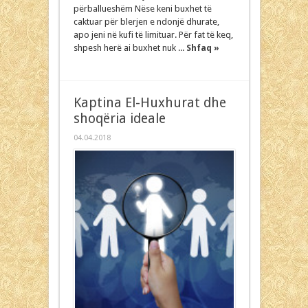
përballueshëm Nëse keni buxhet të
caktuar për blerjen e ndonjë dhurate,
apo jeni në kufi të limituar. Për fat të keq,
shpesh herë ai buxhet nuk ...
Shfaq »
Kaptina El-Huxhurat dhe
shoqëria ideale
04.04.2018