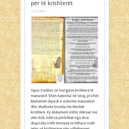
për të krishterët
16.12.2017
Sipas traditës së murgjëve krishterë të
manastirit ‘Shën Katerina’ në Sinaj, profeti
Muhamet shpesh e vizitonte manastirin
dhe zhvillonte biseda me klerikët
krishterë. Ky dokument është shkruar më
vitin 626, ndërsa përbëhet nga disa
dispozita rreth termeve të lidhura rreth
jetës së krishterëve nën udhëheqjen