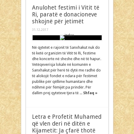
Anulohet festimi i Vitit të
Ri, paratë e donacioneve
shkojnë për jetimët
31.12.2017
Në qytetet e rajonit të Sanxhakut nuk do
të ketë organizim të Vitit të Ri, festime
dhe koncerte në sheshe dhe në të hapur.
Vetëqeverisja lokale në komunën e
Sanxhakut për herë të dytë me radhë do
të alokojë fondet e ndara për festimet
publike për qëllime humanitare dhe
ndihmë për fëmijët pa prindër. Për
dallim prej qyteteve tjera të ...
Shfaq »
Letra e Profetit Muhamed
që vlen deri në ditën e
Kijametit: Ja çfarë thotë