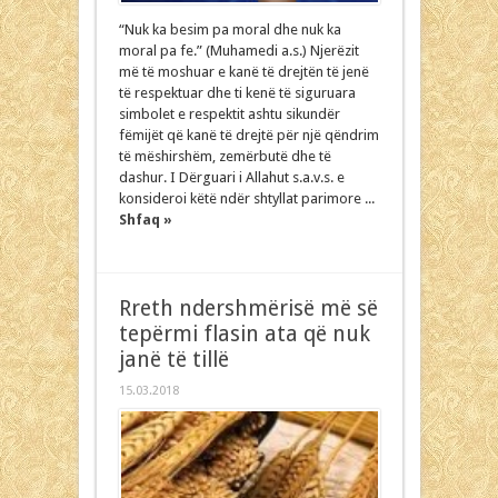
“Nuk ka besim pa moral dhe nuk ka
moral pa fe.” (Muhamedi a.s.) Njerëzit
më të moshuar e kanë të drejtën të jenë
të respektuar dhe ti kenë të siguruara
simbolet e respektit ashtu sikundër
fëmijët që kanë të drejtë për një qëndrim
të mëshirshëm, zemërbutë dhe të
dashur. I Dërguari i Allahut s.a.v.s. e
konsideroi këtë ndër shtyllat parimore ...
Shfaq »
Rreth ndershmërisë më së
tepërmi flasin ata që nuk
janë të tillë
15.03.2018