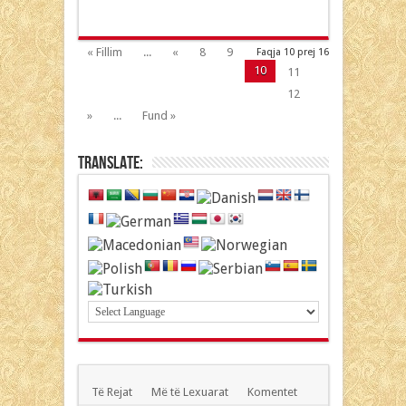
« Fillim
...
«
8
9
Faqja 10 prej 16
10
11
12
»
...
Fund »
Translate:
Të Rejat
Më të Lexuarat
Komentet