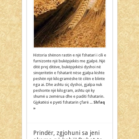
Historia shënon rastin e një fshatari i cili e
furnizonte një bukëpjekës me gjalpë. Një
ditë prej ditëve, bukëpjekësi dyshoi në
sinqeritetin e fshatarit nëse gjalpa kishte
peshën një kilogramëshe të cilën e blinte
nga ai. Dhe ashtu siç dyshoi, gjalpa nuk
peshonte një kilogram, ashtu që ky
shumë u zemërua dhe e paditi fshatarin.
Gjykatësi e pyeti fshatarin çfarë ...
Shfaq
»
Prindër, zgjohuni sa jeni