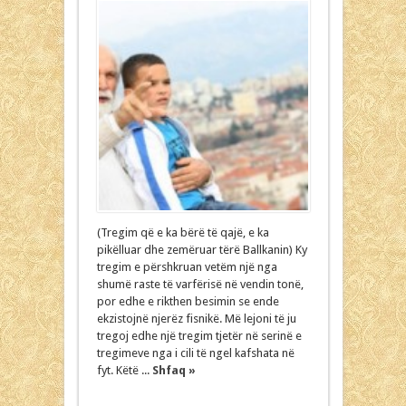
(Tregim që e ka bërë të qajë, e ka
pikëlluar dhe zemëruar tërë Ballkanin) Ky
tregim e përshkruan vetëm një nga
shumë raste të varfërisë në vendin tonë,
por edhe e rikthen besimin se ende
ekzistojnë njerëz fisnikë. Më lejoni të ju
tregoj edhe një tregim tjetër në serinë e
tregimeve nga i cili të ngel kafshata në
fyt. Këtë ...
Shfaq »