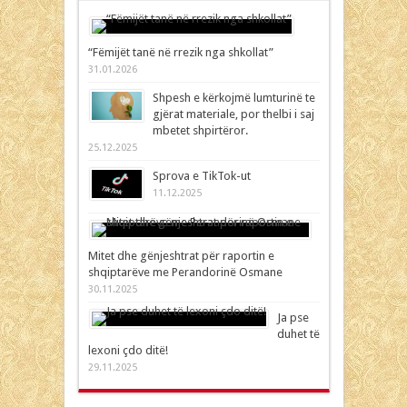
“Fëmijët tanë në rrezik nga shkollat”
31.01.2026
Shpesh e kërkojmë lumturinë te
gjërat materiale, por thelbi i saj
mbetet shpirtëror.
25.12.2025
Sprova e TikTok-ut
11.12.2025
Mitet dhe gënjeshtrat për raportin e
shqiptarëve me Perandorinë Osmane
30.11.2025
Ja pse
duhet të
lexoni çdo ditë!
29.11.2025