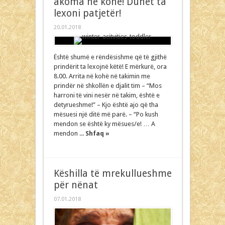
akoma në kohë! Duhet ta
lexoni patjetër!
20.01.2018
Është shumë e rëndësishme që të gjithë
prindërit ta lexojnë këtë! E mërkurë, ora
8.00. Arrita në kohë në takimin me
prindër në shkollën e djalit tim – “Mos
harroni të vini nesër në takim, është e
detyrueshme!” – Kjo është ajo që tha
mësuesi një ditë më parë. – “Po kush
mendon se është ky mësues/e! … A
mendon ...
Shfaq »
Këshilla të mrekullueshme
për nënat
07.01.2018