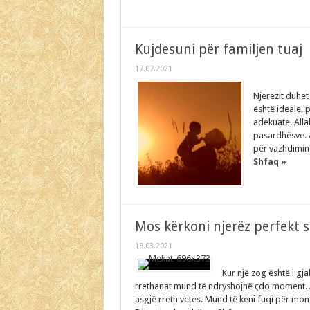
Kujdesuni për familjen tuaj
17.07.2021
Njerëzit duhet
është ideale,
adekuate. Alla
pasardhësve. Ai
për vazhdimin 
Shfaq »
Mos kërkoni njerëz perfekt 
18.03.2021
Kur një zog është i gja
rrethanat mund të ndryshojnë çdo moment.
asgjë rreth vetes. Mund të keni fuqi për mom