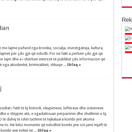
Rek
dian
ë me lajme pafund nga kronika, socialja, investigativja, kultura,
 lajmet për çdo gjë që ndodh. Por në fakt a përbën çdo gjë që
 lajm dhe a i shërben interesit të publikut çdo informacion që
nga aksidentet, kriminaliteti, shkaqe ...
Shfaq »
j
zultat i fatit të tij historik, okupimeve, luftërave dhe sistemeve
he e shtypën atë, e ngadalësuan përparimin dhe zhvillimin e tij.
o të duhej të ishin tashmë të tejkaluara kombi ynë akoma
me to. Në këto momente që ndodhet kombi ynë sot janë mjaft të
kombi ynë është në ...
Shfaq »