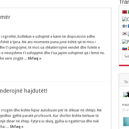
Tran
ërat materiale, por thelbi i saj mbetet shpirtëror.
imër
tin e shqiptarëve me Perandorinë Osmane
 i ngrohtë, bollëkun e ushqimit e kanë në dispozicion edhe
fshët e tjera. Në ato momente puna jonë është që të mos i
he t’i pengojmë, të mos ua shkatërrojmë vendet dhe foletë e
ë e nevojshme t’i ushqejmë dhe t’ua japim ushqimet që i lëmë ne.
e verë zogjtë ...
Shfaq »
Të 
ënderojnë hajdutët!
rrez
 rrogën dhe kishte hipur autobusin për të shkuar në shtëpi. Në
31.0
 vjedhur gjithë paratë profesorit. Kur shoferi kishte kërkuar të
snjë dinar në xhep. Fytyra iu skuq, gjuha iu ngatërrua dhe nuk
ha: ...
Shfaq »