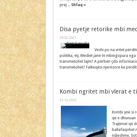
prej ...
Shfaq »
Disa pyetje retorike mbi me
28.02.2021
Veshi po na vritet përdit
politika, etj. Mediet janë të mbingopura nga
transmetohet lajm? A përbën çdo informacion
transmetohet? Fatkeqësi njerëzore ka përditë 
Kombi ngritet mbi vlerat e ti
31.12.2020
Kombi ynë si re
që e dhunuan d
Trajtimet që d
ballafaqohet 
ndjeshme. Sot 