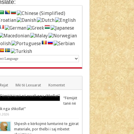
slate:
Rejat
Më të Lexuarat
Komentet
“Fëmijët
tanë në
ik nga shkollat”
1.2026
Shpesh e kërkojmë lumturinë te gjërat
materiale, por thelbi i saj mbetet