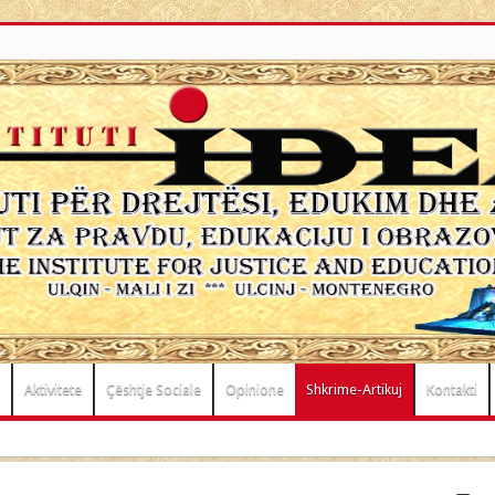
Aktivitete
Çështje Sociale
Opinione
Shkrime-Artikuj
Kontakti
at”