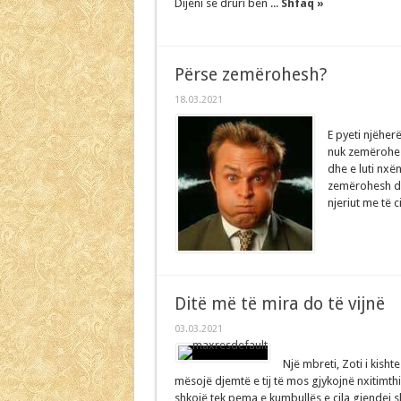
Dijeni se druri bën ...
Shfaq »
Përse zemërohesh?
18.03.2021
E pyeti njëher
nuk zemërohes
dhe e luti nxën
zemërohesh dh
njeriut me të cil
Ditë më të mira do të vijnë
03.03.2021
Një mbreti, Zoti i kisht
mësojë djemtë e tij të mos gjykojnë nxitimthi. 
shkojë tek pema e kumbullës e cila gjendej s