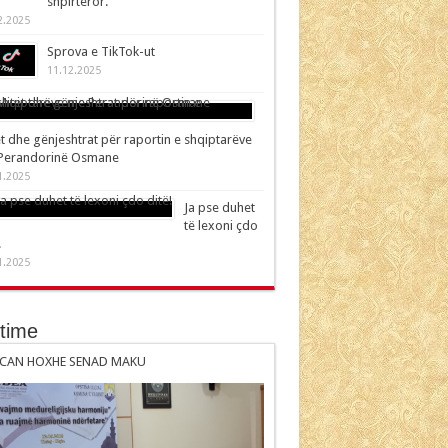
shpirtëror.
2.2025
Sprova e TikTok-ut
11.12.2025
t dhe gënjeshtrat për raportin e shqiptarëve
Perandorinë Osmane
1.2025
Ja pse duhet
të lexoni çdo
!
1.2025
ftime