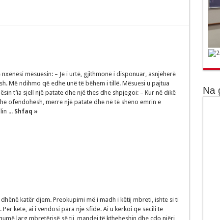
ë nxënësi mësuesin: – Je i urtë, gjithmonë i disponuar, asnjëherë
h. Më ndihmo që edhe unë të bëhem i tillë. Mësuesi u pajtua
Na 
ësin t’ia sjell një patate dhe një thes dhe shpjegoi: – Kur në dikë
e ofendohesh, merre një patate dhe në të shëno emrin e
in ...
Shfaq »
e dhënë katër djem. Preokupimi më i madh i këtij mbreti, ishte si ti
Për këtë, ai i vendosi para një sfide. Ai u kërkoi që secili të
humë larg mbretërisë së tij, mandej të ktheheshin dhe çdo njëri