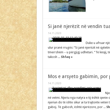
Si janë njerëzit në vendin tua
14.11.2020
Duke u afruar një 
ulur pranë rrugës: “Si janë njerëzit në qytetin 
tmerrshëm – u përgjigj udhëtari. “Të këqij, të
takosh ...
Shfaq »
Mos e arsyeto gabimin, por
14.11.2020
Nje
në vetmi. Njeriu nga natyra e tij është qeni
njeriun do të ishte sikur ai ta trajtonte ve
gaboj. Të gabosh, është njerëzore, por ...
Sh