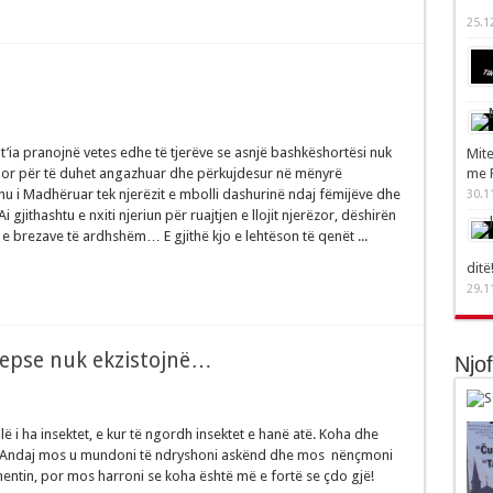
25.1
 t’ia pranojnë vetes edhe të tjerëve se asnjë bashkëshortësi nuk
Mite
me 
 por për të duhet angazhuar dhe përkujdesur në mënyrë
hu i Madhëruar tek njerëzit e mbolli dashurinë ndaj fëmijëve dhe
30.1
 gjithashtu e nxiti njeriun për ruajtjen e llojit njerëzor, dëshirën
e brezave të ardhshëm… E gjithë kjo e lehtëson të qenët ...
ditë
29.1
sepse nuk ekzistojnë…
Njo
llë i ha insektet, e kur të ngordh insektet e hanë atë. Koha dhe
 Andaj mos u mundoni të ndryshoni askënd dhe mos nënçmoni
entin, por mos harroni se koha është më e fortë se çdo gjë!