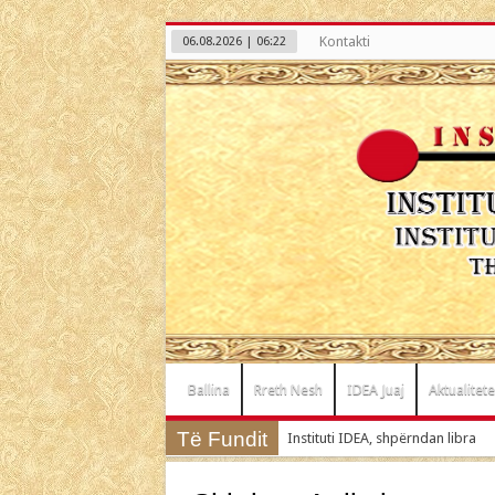
Kontakti
06.08.2026 | 06:22
Ballina
Rreth Nesh
IDEA Juaj
Aktualitete
Të Fundit
Instituti IDEA, shpërndan libra
“Fëmijët tanë në rrezik nga shkoll