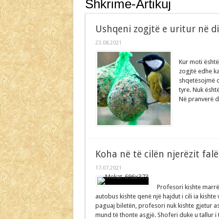
Shkrime-Artikuj
Shpesh e kërkojmë lumturinë te gj
Sprova e TikTok-ut
Ushqeni zogjtë e uritur në d
Mitet dhe gënjeshtrat për rapor
23.08.2021
Ja pse duhet të lexoni çdo ditë!
Kur moti është
zogjtë edhe ka
shqetësojmë d
tyre. Nuk ësht
Në pranverë dh
Koha në të cilën njerëzit fal
17.07.2021
Profesori kishte marrë
autobus kishte qenë një hajdut i cili ia kishte
paguaj biletën, profesori nuk kishte gjetur a
mund të thonte asgjë. Shoferi duke u tallur i t