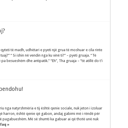
j?
qyteti të madh, udhëtari e pyeti një grua të moshuar e cila rinte
tuaj?” “ Si ishin në vendin nga ku vinë ti?” – pyeti gruaja. “Të
 pa besueshëm dhe antipatik.” “Eh”, Tha gruaja – “të atillë do t’i
 pendohu!
riu nga natyrshmëria e tij është qenie sociale, nuk jeton i izoluar
e që harron, është qenie që gabon, andaj gabimi më i rëndë për
ten të pagabueshëm. Më së shumti ka gabuar ai që thotë unë nuk
faq »