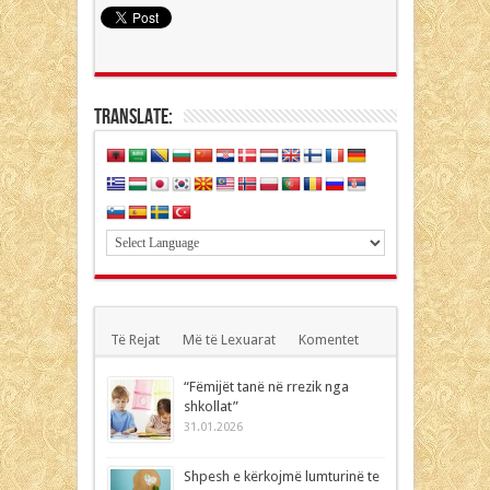
Translate:
Të Rejat
Më të Lexuarat
Komentet
“Fëmijët tanë në rrezik nga
shkollat”
31.01.2026
Shpesh e kërkojmë lumturinë te