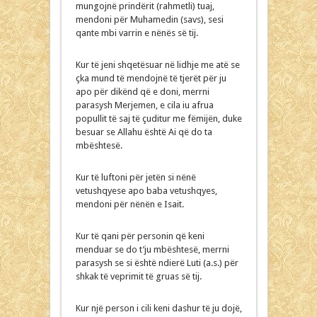
mungojnë prindërit (rahmetli) tuaj,
mendoni për Muhamedin (savs), sesi
qante mbi varrin e nënës së tij.
Kur të jeni shqetësuar në lidhje me atë se
çka mund të mendojnë të tjerët për ju
apo për dikënd që e doni, merrni
parasysh Merjemen, e cila iu afrua
popullit të saj të çuditur me fëmijën, duke
besuar se Allahu është Ai që do ta
mbështesë.
Kur të luftoni për jetën si nënë
vetushqyese apo baba vetushqyes,
mendoni për nënën e Isait.
Kur të qani për personin që keni
menduar se do t’ju mbështesë, merrni
parasysh se si është ndierë Luti (a.s.) për
shkak të veprimit të gruas së tij.
Kur një person i cili keni dashur të ju dojë,