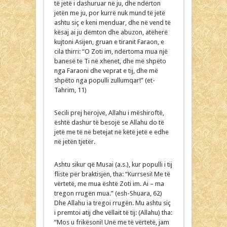
të jetë i dashuruar në ju, dhe ndërton
jetën me ju, por kurrë nuk mund të jetë
ashtu siç e keni menduar, dhe në vend të
kësaj ai ju dëmton dhe abuzon, atëherë
kujtoni Asijen, gruan e tiranit Faraon, e
cila thirri: “O Zoti im, ndërtoma mua një
banesë te Ti në xhenet, dhe më shpëto
nga Faraoni dhe veprat e tij, dhe më
shpëto nga populli zullumqar!” (et-
Tahrim, 11)
Secili prej herojve, Allahu i mëshiroftë,
është dashur të besojë se Allahu do të
jetë me të në betejat në këtë jetë e edhe
në jetën tjetër.
Ashtu sikur që Musai (a.s.), kur populli i tij
fliste për braktisjen, tha: “Kurrsesi! Me të
vërtetë, me mua është Zoti im. Ai – ma
tregon rrugën mua.” (esh-Shuara, 62)
Dhe Allahu ia tregoi rrugën. Mu ashtu siç
i premtoi atij dhe vëllait të tij: (Allahu) tha:
“Mos u frikësoni! Unë me të vërtetë, jam