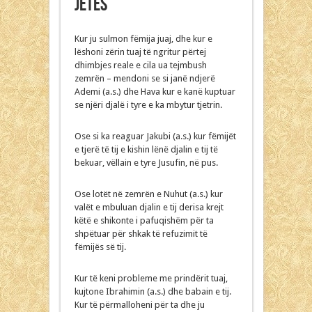
jetës
Kur ju sulmon fëmija juaj, dhe kur e
lëshoni zërin tuaj të ngritur përtej
dhimbjes reale e cila ua tejmbush
zemrën – mendoni se si janë ndjerë
Ademi (a.s.) dhe Hava kur e kanë kuptuar
se njëri djalë i tyre e ka mbytur tjetrin.
Ose si ka reaguar Jakubi (a.s.) kur fëmijët
e tjerë të tij e kishin lënë djalin e tij të
bekuar, vëllain e tyre Jusufin, në pus.
Ose lotët në zemrën e Nuhut (a.s.) kur
valët e mbuluan djalin e tij derisa krejt
këtë e shikonte i pafuqishëm për ta
shpëtuar për shkak të refuzimit të
fëmijës së tij.
Kur të keni probleme me prindërit tuaj,
kujtone Ibrahimin (a.s.) dhe babain e tij.
Kur të përmalloheni për ta dhe ju