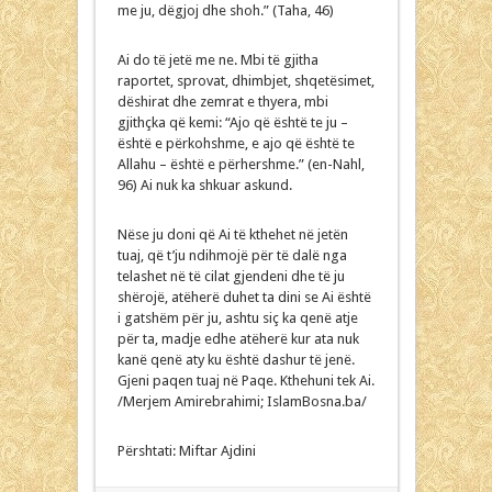
me ju, dëgjoj dhe shoh.” (Taha, 46)
Ai do të jetë me ne. Mbi të gjitha
raportet, sprovat, dhimbjet, shqetësimet,
dëshirat dhe zemrat e thyera, mbi
gjithçka që kemi: “Ajo që është te ju –
është e përkohshme, e ajo që është te
Allahu – është e përhershme.” (en-Nahl,
96) Ai nuk ka shkuar askund.
Nëse ju doni që Ai të kthehet në jetën
tuaj, që t’ju ndihmojë për të dalë nga
telashet në të cilat gjendeni dhe të ju
shërojë, atëherë duhet ta dini se Ai është
i gatshëm për ju, ashtu siç ka qenë atje
për ta, madje edhe atëherë kur ata nuk
kanë qenë aty ku është dashur të jenë.
Gjeni paqen tuaj në Paqe. Kthehuni tek Ai.
/Merjem Amirebrahimi; IslamBosna.ba/
Përshtati: Miftar Ajdini