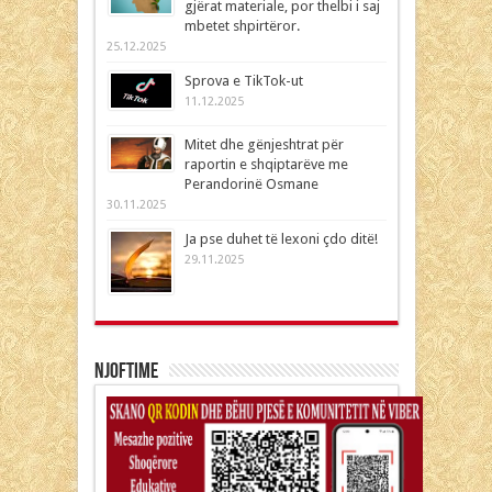
gjërat materiale, por thelbi i saj
mbetet shpirtëror.
25.12.2025
Sprova e TikTok-ut
11.12.2025
Mitet dhe gënjeshtrat për
raportin e shqiptarëve me
Perandorinë Osmane
30.11.2025
Ja pse duhet të lexoni çdo ditë!
29.11.2025
Njoftime