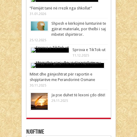
“Fëmijët tanë në rrezik nga shkollat”
31.01.2026
Shpesh e kërkojmë lumturinë te
gjërat materiale, por thelbi i saj
mbetet shpirtëror.
25.12.2025
Sprova e TikTok-ut
11.12.2025
Mitet dhe gënjeshtrat për raportin e
shqiptarëve me Perandorinë Osmane
30.11.2025
Ja pse duhet të lexoni çdo ditë!
29.11.2025
Njoftime