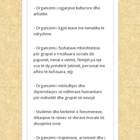
- Organizimi i ngjarjeve kulturore dhe
artistike
- Organizimi i ligjëratave me tematika të
ndryshme
- Organizimi i fushatave mbështetëse
për grupet e rrezikuara sociale (të
papunët, nënat e vetme, fëmijët pa një
ose të dy prindërit-Jetimët, personat me
aftësi të kufizuara, etj)
- Organizimi i mbledhjes dhe
shpërndarjes së ndihmave humanitare
për individët dhe grupet në nevojë
- Studimin dhe kërkimin e fenomeneve,
shkaqeve të rënies së vlerave morale në
shoqërinë tonë
- Organizimi i trajnimeve, arsimimit dhe i