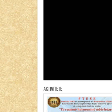
Shpesh e kërkojmë lumturinë te gjërat
Sprova e TikTok-ut
Mitet dhe gënjeshtrat për raportin 
Ja pse duhet të lexoni çdo ditë!
Aktivitete