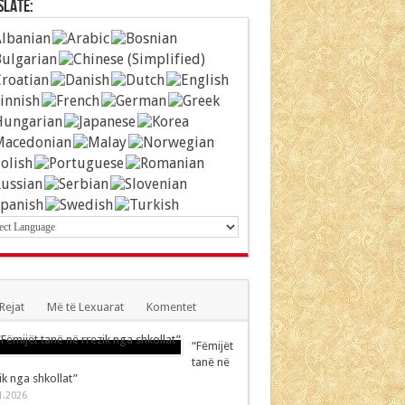
slate:
Rejat
Më të Lexuarat
Komentet
“Fëmijët
tanë në
ik nga shkollat”
1.2026