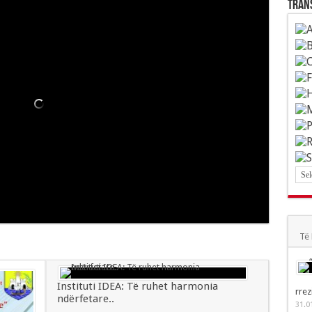
Tran
 materiale, por thelbi i saj mbetet shpirtëror.
e shqiptarëve me Perandorinë Osmane
Të 
Instituti IDEA: Të ruhet harmonia
rrez
ndërfetare..
31.0