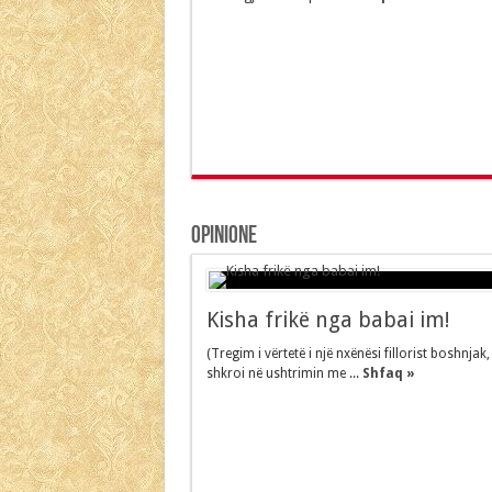
Opinione
Kisha frikë nga babai im!
(Tregim i vërtetë i një nxënësi fillorist boshnjak, 
shkroi në ushtrimin me ...
Shfaq »