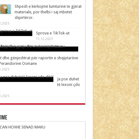
Shpesh e kërkojmë lumturinë te gjërat
materiale, por thelbi i saj mbetet
shpirtëror.
2.2025
Sprova e TikTok-ut
11.12.2025
t dhe gënjeshtrat për raportin e shqiptarëve
Perandorinë Osmane
1.2025
Ja pse duhet
të lexoni çdo
!
1.2025
time