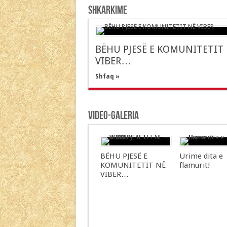
Shkarkime
BËHU PJESË E KOMUNITETIT
VIBER…
Shfaq »
Video-Galeria
BËHU PJESË E
Urime dita e
KOMUNITETIT NË
flamurit!
VIBER…