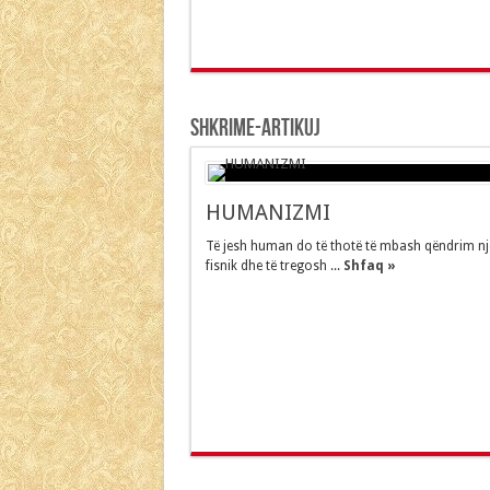
Shkrime-Artikuj
HUMANIZMI
Të jesh human do të thotë të mbash qëndrim nj
fisnik dhe të tregosh ...
Shfaq »