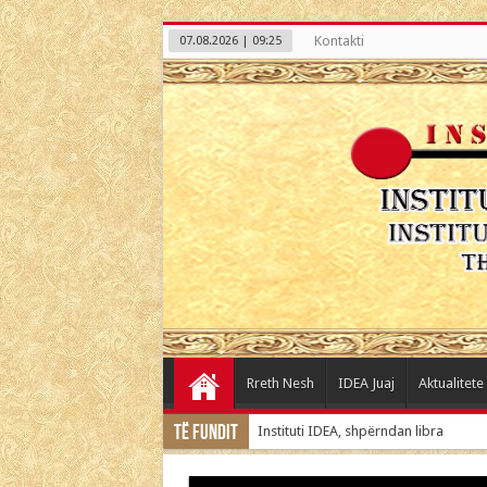
Kontakti
07.08.2026 | 09:25
Rreth Nesh
IDEA Juaj
Aktualitete
Të Fundit
Instituti IDEA, shpërndan libra
“Fëmijët tanë në rrezik nga shkollat”