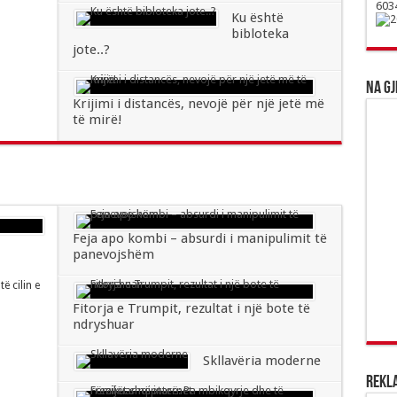
Ku është
bibloteka
jote..?
Na gj
Krijimi i distancës, nevojë për një jetë më
të mirë!
Feja apo kombi – absurdi i manipulimit të
panevojshëm
të cilin e
Fitorja e Trumpit, rezultat i një bote të
ndryshuar
Skllavëria moderne
Rekl