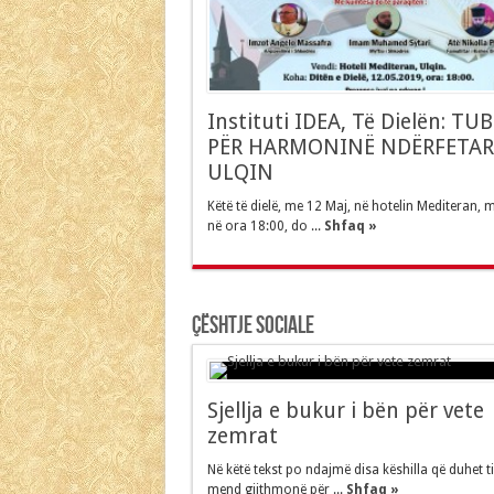
Instituti IDEA, Të Dielën: TU
PËR HARMONINË NDËRFETAR
ULQIN
Këtë të dielë, me 12 Maj, në hotelin Mediteran, m
në ora 18:00, do ...
Shfaq »
Çështje Sociale
Sjellja e bukur i bën për vete
zemrat
Në këtë tekst po ndajmë disa këshilla që duhet t
mend gjithmonë për ...
Shfaq »