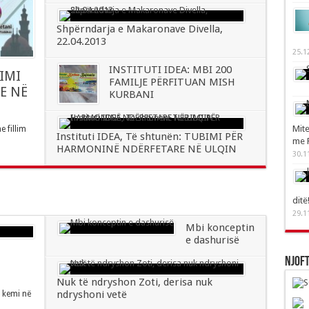
Shpërndarja e Makaronave Divella,
22.04.2013
25.1
INSTITUTI IDEA: MBI 200
BIMI
FAMILJE PËRFITUAN MISH
E NË
KURBANI
Mite
e fillim
Instituti IDEA, Të shtunën: TUBIMI PËR
me 
HARMONINË NDËRFETARE NË ULQIN
30.1
ditë
29.1
Mbi konceptin
e dashurisë
Njof
Nuk të ndryshon Zoti, derisa nuk
ndryshoni vetë
i kemi në