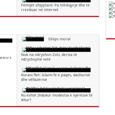
Fëmijët shqiptarë: Pa mbikqyrje dhe të
rrezikuar në internet
Eklips moral
Nuk na ndryshon Zoti, derisa të
erëzor e
ndryshojmë vetë
Kurani flet: Islami fe e paqes, dashurisë
dhe vëllazërisë
Ku është zhdukur modestia e njerëzve të
ditur?